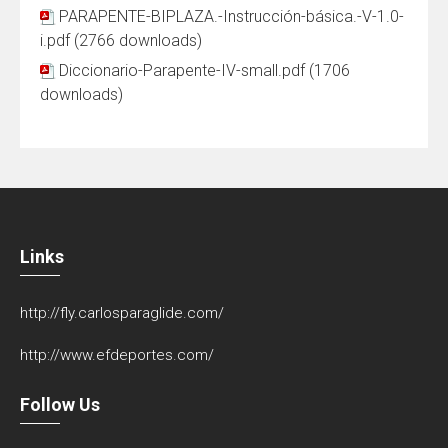
PARAPENTE-BIPLAZA.-Instrucción-básica.-V-1.0-
i.pdf (2766 downloads)
Diccionario-Parapente-IV-small.pdf (1706
downloads)
Links
http://fly.carlosparaglide.com/
http://www.efdeportes.com/
Follow Us