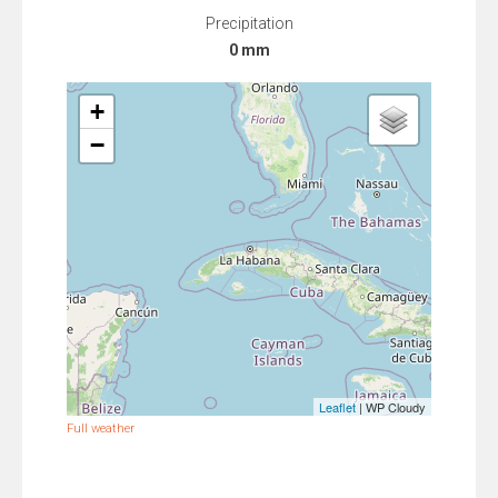
Precipitation
0 mm
+
−
Leaflet
| WP Cloudy
Full weather