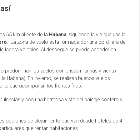
así
nos 65 km al este de la
Habana
, siguiendo la vía que une la
ero
. La zona de vuelo está formada por una cordillera de
e ladera volables. Al despegue se puede acceder en
ano predominan los vuelos con brisas marinas y viento
 la Habana). En invierno, se realizan buenos vuelos
orte que acompañan los frentes fríos.
turbulencias y con una hermosa vista del paisaje costero y
les opciones de alojamiento que van desde hoteles de 4
rticulares que rentan habitaciones.