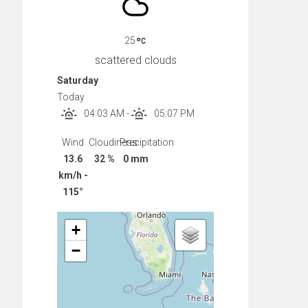
25
scattered clouds
Saturday
Today
04:03 AM
-
05:07 PM
Wind
Cloudiness
Precipitation
13.6
32 %
0 mm
km/h -
115°
+
−