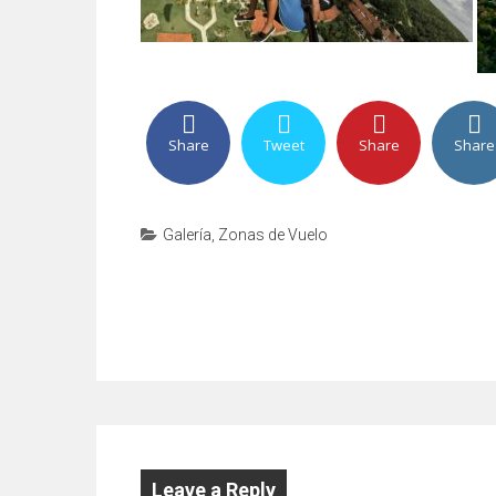
Share
Tweet
Share
Share
Galería
,
Zonas de Vuelo
Post
navigation
Leave a Reply