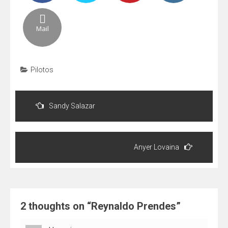
Mail
Pilotos
Post
navigation
Sandy Salazar
Anyer Lovaina
2 thoughts on “
Reynaldo Prendes
”