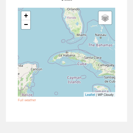
+
−
Leaflet
| WP Cloudy
Full weather